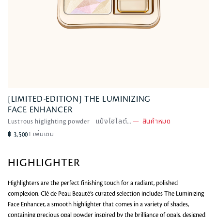
[LIMITED-EDITION] THE LUMINIZING
[LIMITED-EDITION] THE LUMINIZING
FACE ENHANCER
FACE ENHANCER
Lustrous higlighting powder แป้งไฮไลต์...
Radiant Peafowl
—
สินค้าหมด
—
สินค้าหมด
s
o
฿ 3,500
1 เพิ่มเติม
l
d
HIGHLIGHTER
o
u
Highlighters are the perfect finishing touch for a radiant, polished
t
complexion. Clé de Peau Beauté’s curated selection includes The Luminizing
Face Enhancer, a smooth highlighter that comes in a variety of shades,
containing precious opal powder inspired by the brilliance of opals, designed