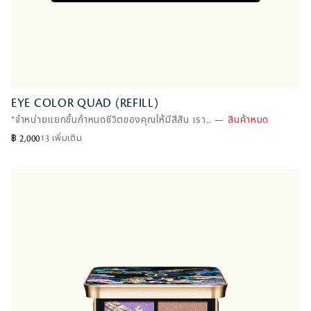
EYE COLOR QUAD (REFILL)
EYE COLOR QUAD (REFILL)
*จำหน่ายแยกชิ้นกำหนดชีวิตของคุณให้มีสีสัน เรา...
Cool Brown
—
สินค้าหมด
—
สินค้าหมด
s
o
฿ 2,000
13 เพิ่มเติม
l
d
o
u
t