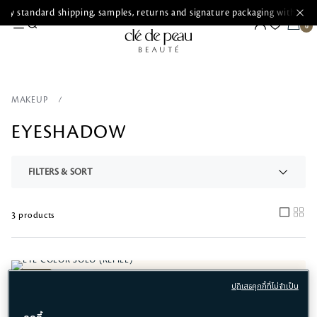
ry standard shipping, samples, returns and signature packaging with ever
MAKEUP
EYESHADOW
FILTERS & SORT
3 products
NEW
Refillable
EYE COLOR SOLO (REFILL)
EYE COLOR SOLO (REFILL)
ปฏิเสธคุกกี้ที่ไม่จำเป็น
Light, dewy essence lotion
Pink Ocean Dawn