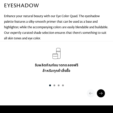
d
EYESHADOW
o
u
Enhance your natural beauty with our Eye Color Quad. The eyeshadow
t
palette features a silky-smooth primer that can be used as a base and
highlighter, while the accompanying colors are easily blendable and buildable.
Our expertly curated shade selection ensures that there's something to suit
all skin tones and eye color.
รับผลิตภัณฑ์ขนาดทดลองฟรี
สำหรับทุกคำสั่งซื้อ