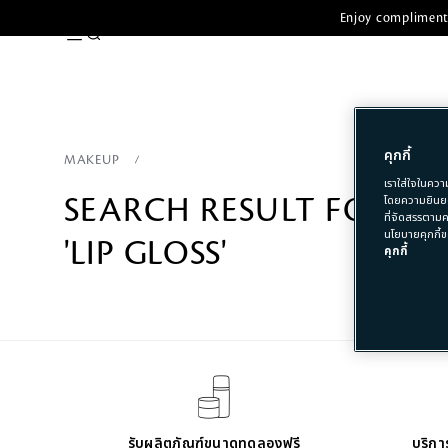
Enjoy complimenta
คุกกี้
MAKEUP
เราใส่ใจในควา
SEARCH RESULT FOR
โดยความยินยอ
ที่จัดสรรตามค
นโยบายคุกกี้ข
'LIP GLOSS'
คุกกี้
รับผลิตภัณฑ์ขนาดทดลองฟรี
บริการ