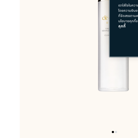
เราใส่ใจในควา
โดยความยินยอ
ที่จัดสรรตามค
นโยบายคุกกี้ข
คุกกี้