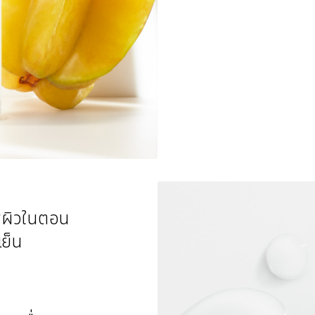
พผิวในตอน
เย็น