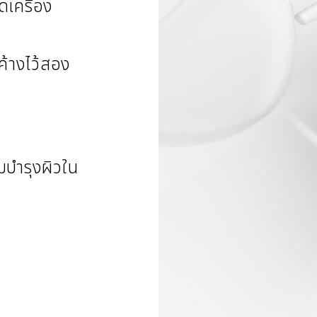
็ดเครื่อง
ค้างไว้สอง
มบำรุงผิวใน