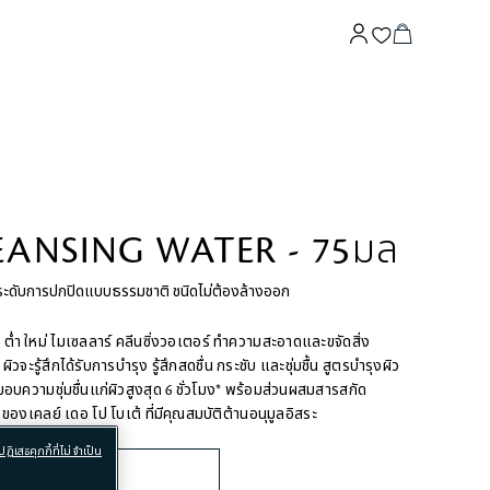
EANSING WATER - 75มล
ีระดับการปกปิดแบบธรรมชาติ ชนิดไม่ต้องล้างออก
H ต่ำ ใหม่ ไมเซลลาร์ คลีนซิ่งวอเตอร์ ทำความสะอาดและขจัดสิ่ง
ู้สึกได้รับการบำรุง รู้สึกสดชื่น กระชับ และชุ่มชื้น สูตรบำรุงผิว
อบความชุ่มชื่นแก่ผิวสูงสุด 6 ชั่วโมง* พร้อมส่วนผสมสารสกัด
t ของเคลย์ เดอ โป โบเต้ ที่มีคุณสมบัติต้านอนุมูลอิสระ
ปฏิเสธคุกกี้ที่ไม่จำเป็น
รบำรุงผิว