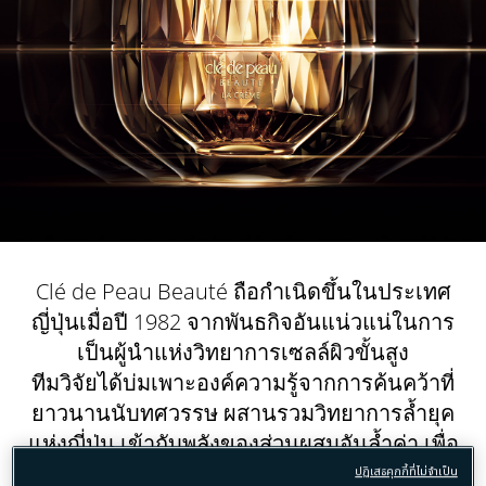
​Clé de Peau Beauté ถือกำเนิดขึ้นในประเทศ
ญี่ปุ่นเมื่อปี 1982 จากพันธกิจอันแน่วแน่ในการ
เป็นผู้นำแห่งวิทยาการเซลล์ผิวขั้นสูง
ทีมวิจัยได้บ่มเพาะองค์ความรู้จากการค้นคว้าที่
ยาวนานนับทศวรรษ ผสานรวมวิทยาการล้ำยุค
แห่งญี่ปุ่น เข้ากับพลังของส่วนผสมอันล้ำค่า เพื่อ
ปลดล็อกขุมพลังของ Skin Intelligence — คือ
ปฏิเสธคุกกี้ที่ไม่จำเป็น