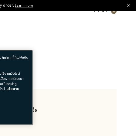
y order.
Learn more
ปฏิเสธคุกกี้ที่ไม่จำเป็น
ใช้งานเว็บไซต์
อเนื้อหาและโฆษณา
ม โปรดเข้าดู
านี้
นโยบาย
าย สำหรับทุกคำสั่งซื้อ​
ฐาน)