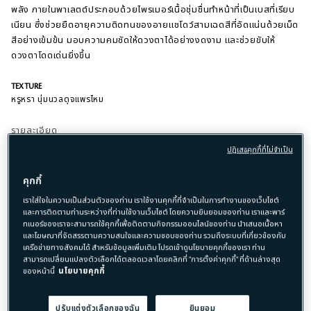
พลัง ภายในพาเลตต์ประกอบด้วยไพรเมอร์เนื้อชุ่มชื่นทำหน้าที่เป็นเบสที่เรียบ
เนียน ซึ่งช่วยยืดอายุความติดทนของอายแชโดว์สามเฉดสีที่อัดแน่นด้วยเม็ด
สีอย่างเข้มข้น มอบความคมชัดให้ดวงตาได้อย่างงดงาม และช่วยขับให้
ดวงตาโดดเด่นยิ่งขึ้น
TEXTURE
หรูหรา นุ่มนวลดุจแพรไหม
รายละเอียด
SHADE
ปฏิเสธคุกกี้ที่ไม่จำเป็น
Brown
คุกกี้
เราใส่ใจในความเป็นส่วนตัวของท่าน เราใช้งานคุกกี้ที่จำเป็นในการทำงานของเว็บไซต์
และการติดตามท่านระหว่างที่ท่านใช้งานเว็บไซต์ โดยความยินยอมของท่าน เราและพาร์
ทเนอร์ของเราจะสามารถใช้คุกกี้เพื่อติดตามกิจกรรมออนไลน์ของท่าน นำเสนอเนื้อหา
และโฆษณาที่จัดสรรตามความสนใจและความชอบของท่าน รวมถึงระบบที่เกี่ยวข้องกับ
เครือข่ายทางสังคมได้ สำหรับข้อมูลเพิ่มเติม โปรดเข้าดูนโยบายคุกกี้ของเรา ท่าน
สามารถเปลี่ยนแปลงตัวเลือกได้ตลอดเวลาโดยคลิกที่ "การตั้งค่าคุกกี้" ที่ด้านล่างสุด
PACKAGING
ของหน้านี้
นโยบายคุกกี้
ORIGINAL
LIMITED
ปรับแต่งตัวเลือกของฉัน
ยินยอม