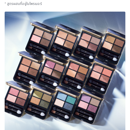
​* สูตรผสมที่อยู่ในไพรเมอร์