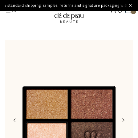
ry standard shipping, samples, returns and signature packaging with ever
MAKEUP
EYE
Eyeshadow