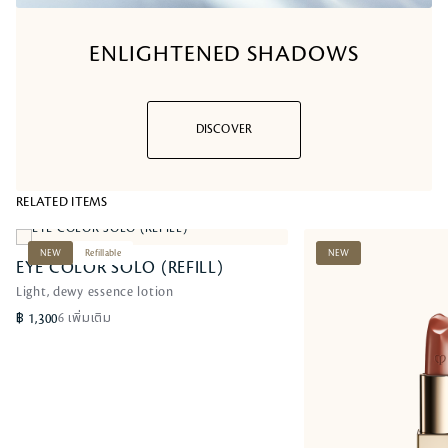
ENLIGHTENED SHADOWS
DISCOVER
RELATED ITEMS
NEW
Refillable
NEW
EYE COLOR SOLO (REFILL)
Light, dewy essence lotion
฿ 1,300
6 เพิ่มเติม