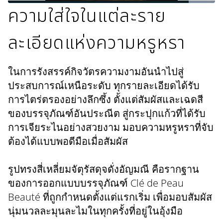
L
o
ความใส่ใจในแต่ละราย
P
U
Q
P
F
a
a
n
u
i
u
d
u
m
a
c
l
e
s
u
l
t
l
ละเอียดแห่งความหรูหรา
d
e
t
i
u
s
:
e
t
r
c
1
y
e
r
0
L
-
e
0
ในการรังสรรค์กิจวัตรความงามอันนำไปสู่
e
i
e
.
v
n
n
0
ประสบการณ์เหนือระดับ ทุกรายละเอียดได้รับ
e
-
0
l
P
%
การไตร่ตรองอย่างลึกซึ้ง ตั้งแต่สัมผัสและเฉดสี
s
i
c
ของบรรจุภัณฑ์อันประณีต สู่กระปุกแก้วที่ได้รับ
t
u
การเจียระไนอย่างสวยงาม มอบความหรูหราที่จับ
r
e
ต้องได้แบบพอดีมือเมื่อสัมผัส
รูปทรงสี่เหลี่ยมจัตุรัสดุจดั่งอัญมณี คือรากฐาน
ของการออกแบบบรรจุภัณฑ์ Clé de Peau
Beauté ที่ถูกกำหนดตั้งแต่แรกเริ่ม เพื่อมอบสัมผัส
นุ่มนวลละมุนละไมในทุกครั้งที่อยู่ในอุ้งมือ