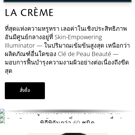
LA CRÈME
​ที่สุดแห่งความหรูหรา เลอค่าในเชิงประสิทธิภาพ
อันมีศูนย์กลางอยู่ที่ Skin-Empowering
Illuminator — ในปริมาณเข้มข้นสูงสุด เหนือกว่า
ผลิตภัณฑ์อื่นใดของ Clé de Peau Beauté —
มอบการฟื้นบำรุงความงามผิวอย่างต่อเนื่องถึงขีด
สุด
พลังเข้มข้นขั้นสูงสุดของ
A NEW ERA OF
SKIN-EMPOWERING
สั่งซื้อ
RADIANCE
CREATING THE EXQUISITE
ILLUMINATOR
​รังสรรค์สูตรด้วยสารสกัดชีวภาพหายาก
หลอมรวมส่วนผสมซึ่งผ่านการคัดเลือกอย่าง
​ปลดล็อกพลังแห่ง Skin Intelligence เพื่อผิวดู
CeraFerment Extract ซึ่งออกแบบมาเพื่อช่วย
พิถีพิถันกว่า 60 ชนิด
เรเดียนส์เปล่งประกาย ยกระดับขึ้นสู่ความ
ให้ผิวรู้สึกได้รับการฟื้นคืนชีวิตชีวาจากภายใน
สมบูรณ์แบบในทุกวัน