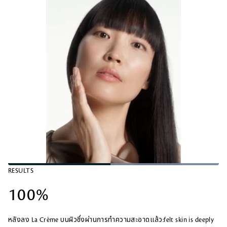
สั่งซื้อ
สั่งซื้อ
สั่งซื้อ
L
RESULTS
o
P
U
Q
P
F
a
a
n
u
i
u
d
100%
u
m
a
c
l
e
s
u
l
t
l
d
e
t
i
u
s
:
e
t
r
c
1
หลังลง La Crème บนผิวซึ่งผ่านการทำความสะอาดแล้ว:felt skin is deeply
y
e
r
0