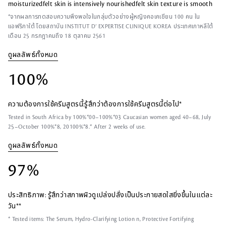
L
-
e
0
moisturizedfelt skin is intensively nourishedfelt skin texture is smooth
e
i
e
.
v
n
n
0
*จากผลการทดสอบความพึงพอใจในกลุ่มตัวอย่างผู้หญิงคอเคเชียน 100 คน ใน
e
-
0
แอฟริกาใต้ โดยสถาบัน INSTITUT D’ EXPERTISE CLINIQUE KOREA ประเทศเกาหลีใต้
l
P
%
เดือน 25 กรกฎาคมถึง 18 ตุลาคม 2561
s
i
c
t
ดูผลลัพธ์ทั้งหมด
u
r
e
100%
ความต้องการใช้ครีมสูตรนี้:รู้สึกว่าต้องการใช้ครีมสูตรนี้ต่อไป*
Tested in South Africa by 100%*00–100%*03 Caucasian women aged 40–68, July
25–October 100%*8, 20100%*8.* After 2 weeks of use.
ดูผลลัพธ์ทั้งหมด
97%
ประสิทธิภาพ: รู้สึกว่าสภาพผิวดูเปล่งปลั่งเป็นประกายสดใสยิ่งขึ้นในแต่ละ
วัน**
* Tested items: The Serum, Hydro-Clarifying Lotion n, Protective Fortifying