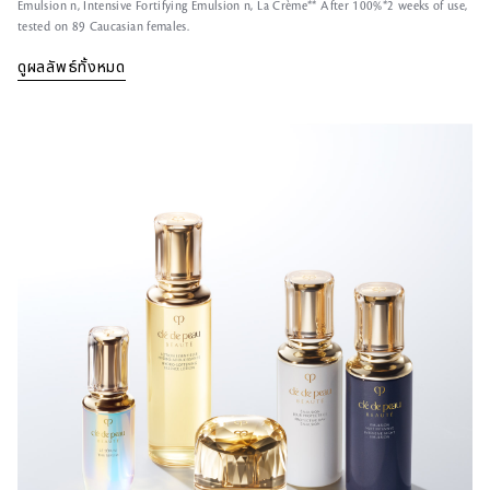
Emulsion n, Intensive Fortifying Emulsion n, La Crème** After 100%*2 weeks of use,
tested on 89 Caucasian females.
ดูผลลัพธ์ทั้งหมด