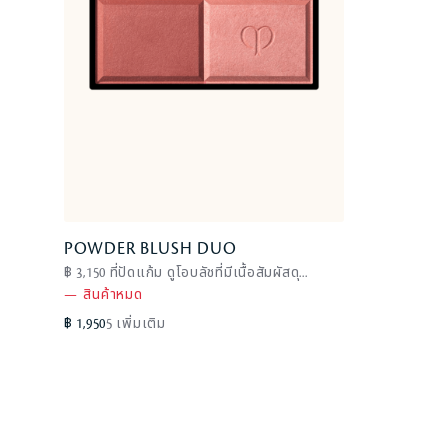
POWDER BLUSH DUO
POWDER BLUSH DUO
฿ 3,150 ที่ปัดแก้ม ดูโอบลัชที่มีเนื้อสัมผัสดุ...
101
—
สินค้าหมด
s
—
สินค้าหมด
o
฿ 1,950
5 เพิ่มเติม
l
d
o
u
t