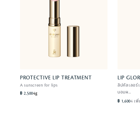
PROTECTIVE LIP TREATMENT
PROTECTIVE LIP TREATMENT
LIP GLOR
LIP GLOR
A sunscreen for lips
A sunscreen for lips
ลิปคัลเลอร
1 Pink
นอมผ...
฿ 2,500
4g
฿ 1,600
4 เพิ