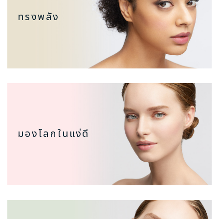
ทรงพลัง
มองโลกในแง่ดี