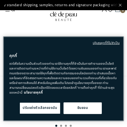
ry standard shipping, samples, returns and signature packaging with ever
SKINCARE
ปฏิเสธคุกกี้ที่ไม่จำเป็น
SEARCH RESULT FOR
'CLEANSERS'
คุกกี้
เราใส่ใจในความเป็นส่วนตัวของท่าน เราใช้งานคุกกี้ที่จำเป็นในการทำงานของเว็บไซต์
และการติดตามท่านระหว่างที่ท่านใช้งานเว็บไซต์ โดยความยินยอมของท่าน เราและพาร์
ทเนอร์ของเราจะสามารถใช้คุกกี้เพื่อติดตามกิจกรรมออนไลน์ของท่าน นำเสนอเนื้อหา
และโฆษณาที่จัดสรรตามความสนใจและความชอบของท่าน รวมถึงระบบที่เกี่ยวข้องกับ
เครือข่ายทางสังคมได้ สำหรับข้อมูลเพิ่มเติม โปรดเข้าดูนโยบายคุกกี้ของเรา ท่าน
สามารถเปลี่ยนแปลงตัวเลือกได้ตลอดเวลาโดยคลิกที่ "การตั้งค่าคุกกี้" ที่ด้านล่างสุด
ของหน้านี้
นโยบายคุกกี้
รับผลิตภัณฑ์ขนาดทดลองฟรี
ปรับแต่งตัวเลือกของฉัน
ยินยอม
สำหรับทุกคำสั่งซื้อ