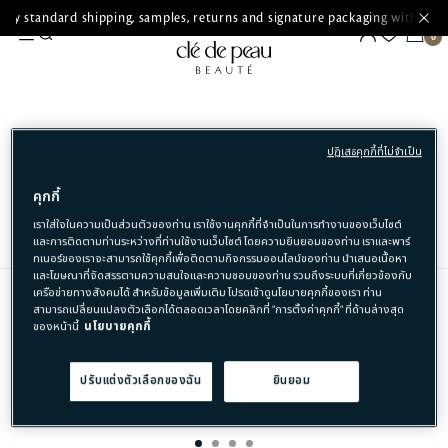
ry standard shipping, samples, returns and signature packaging with ever
SKINCARE
ปฏิเสธคุกกี้ที่ไม่จำเป็น
SEARCH RESULT FOR
'ROUGHNESS'
คุกกี้
เราใส่ใจในความเป็นส่วนตัวของท่าน เราใช้งานคุกกี้ที่จำเป็นในการทำงานของเว็บไซต์
และการติดตามท่านระหว่างที่ท่านใช้งานเว็บไซต์ โดยความยินยอมของท่าน เราและพาร์
ทเนอร์ของเราจะสามารถใช้คุกกี้เพื่อติดตามกิจกรรมออนไลน์ของท่าน นำเสนอเนื้อหา
และโฆษณาที่จัดสรรตามความสนใจและความชอบของท่าน รวมถึงระบบที่เกี่ยวข้องกับ
เครือข่ายทางสังคมได้ สำหรับข้อมูลเพิ่มเติม โปรดเข้าดูนโยบายคุกกี้ของเรา ท่าน
สามารถเปลี่ยนแปลงตัวเลือกได้ตลอดเวลาโดยคลิกที่ "การตั้งค่าคุกกี้" ที่ด้านล่างสุด
ของหน้านี้
นโยบายคุกกี้
รับผลิตภัณฑ์ขนาดทดลองฟรี
ปรับแต่งตัวเลือกของฉัน
ยินยอม
สำหรับทุกคำสั่งซื้อ