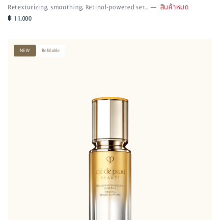
Retexturizing, smoothing, Retinol-powered ser...
—
สินค้าหมด
s
฿ 11,000
o
l
d
NEW
Refillable
o
u
t