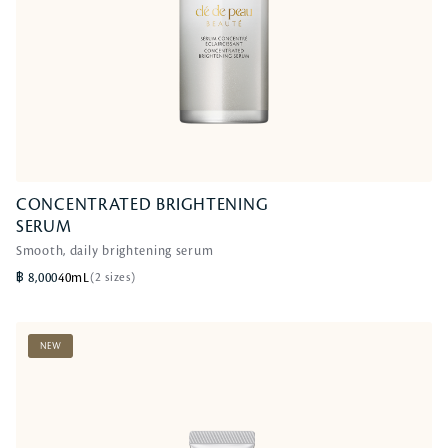
CONCENTRATED BRIGHTENING
CONCENTRATED BRIGHTENING
SERUM
SERUM
Smooth, daily brightening serum
Smooth, daily brightening serum
฿ 8,000
40mL
(2 sizes)
NEW
WRINKLE SMOOTHING SERUM
SUPREME
Retexturizing, smoothing, Retinol-powered ser...
—
สินค้าหมด