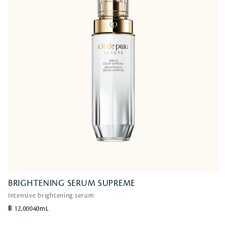
BRIGHTENING SERUM SUPREME
BRIGHTENING SERUM SUPREME
Intensive brightening serum
Intensive brightening serum
฿ 12,000
40mL