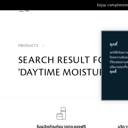
Enjoy complimenta
คุกกี้
PRODUCTS
เราใส่ใจในควา
SEARCH RESULT FOR
โดยความยินยอ
ที่จัดสรรตามค
นโยบายคุกกี้ข
'DAYTIME MOISTURIZER'
คุกกี้
รับผลิตภัณฑ์ขนาดทดลองฟรี
บริการ