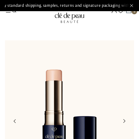
ry standard shipping, samples, returns and signature packaging with ever
MAKEUP
FACE
Concealer