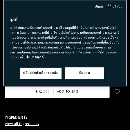
กรอบหน้าใหม่ให้แลดูยกกระชับได้รูป ผิวรู้สึกยืดหยุ่นแลดูอ่อนเยาว์และ
ปฏิเสธคุกกี้ที่ไม่จำเป็น
งดงามดุจผิวในอุดมคติ
คุกกี้
USE
TEXTURE
เราใส่ใจในความเป็นส่วนตัวของท่าน เราใช้งานคุกกี้ที่จำเป็นในการทำงานของเว็บไซต์
สำหรับยามค่ำคืน
เนื้อครีมเข้มข้น หรูหรา นุ่มละมุนดุจ
และการติดตามท่านระหว่างที่ท่านใช้งานเว็บไซต์ โดยความยินยอมของท่าน เราและพาร์
แพรไหม
ทเนอร์ของเราจะสามารถใช้คุกกี้เพื่อติดตามกิจกรรมออนไลน์ของท่าน นำเสนอเนื้อหา
และโฆษณาที่จัดสรรตามความสนใจและความชอบของท่าน รวมถึงระบบที่เกี่ยวข้องกับ
รายละเอียด
เครือข่ายทางสังคมได้ สำหรับข้อมูลเพิ่มเติม โปรดเข้าดูนโยบายคุกกี้ของเรา ท่าน
สามารถเปลี่ยนแปลงตัวเลือกได้ตลอดเวลาโดยคลิกที่ "การตั้งค่าคุกกี้" ที่ด้านล่างสุด
SIZE
ของหน้านี้
นโยบายคุกกี้
40G
ปรับแต่งตัวเลือกของฉัน
ยินยอม
สั่งซื้อสินค้า​
ADD TO BAG
฿ 52,000
INGREDIENTS
View all ingredients