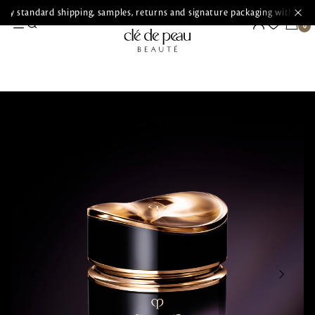
ry standard shipping, samples, returns and signature packaging with ever
SKINCARE
COLLECTIONS
Synactif