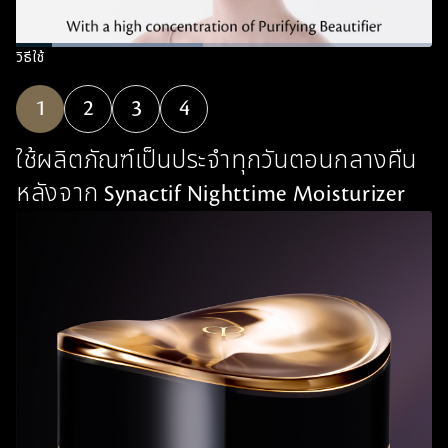
L
วิธีใช้
o
P
U
Q
P
F
a
a
n
u
i
u
d
1
u
2
m
3
4
a
c
l
e
s
u
l
t
l
d
e
t
i
u
s
:
e
t
r
c
4
ใช้ผลิตภัณฑ์เป็นประจำทุกวันตอนกลางคืน
y
e
r
4
L
-
e
.
e
i
e
หลังจาก Synactif Nighttime Moisturizer
8
v
n
n
7
e
-
%
l
P
s
i
c
t
u
r
e