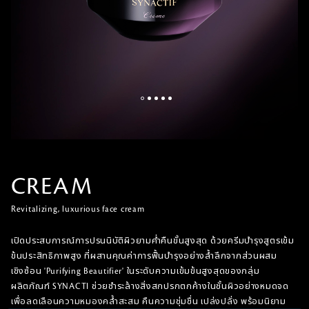
CREAM
Revitalizing, luxurious face cream
เปิดประสบการณ์การปรนนิบัติผิวยามค่ำคืนขั้นสูงสุด ด้วยครีมบำรุงสูตรเข้ม
ข้นประสิทธิภาพสูง ที่ผสานคุณค่าการฟื้นบำรุงอย่างล้ำลึกจากส่วนผสม
เชิงซ้อน 'Purifying Beautifier' ในระดับความเข้มข้นสูงสุดของกลุ่ม
ผลิตภัณฑ์ SYNACTI ช่วยชำระล้างสิ่งสกปรกตกค้างในชั้นผิวอย่างหมดจด
เพื่อลดเลือนความหมองคล้ำสะสม คืนความชุ่มชื่น เปล่งปลั่ง พร้อมนิยาม