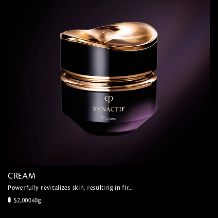
CREAM
CREAM
Powerfully revitalizes skin, resulting in fir...
Powerfully revitalizes skin, resulting in fir...
฿ 52,000
40g