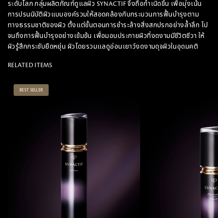
ระดับโลก กลุ่มผลิตภัณฑ์ดูแลผิว SYNACTIF จึงถือกำเนิดขึ้น เพื่อมุ่งเน้น
การปรนนิบัติผิวแบบองค์รวมให้สอดคล้องกับกระบวนการฟื้นบำรุงตาม
ทางธรรมชาติของผิว ตั้งแต่ขั้นตอนการชำระล้างสิ่งสกปรกอย่างล้ำลึก ไป
จนถึงการฟื้นบำรุงอย่างเข้มข้น เพื่อมอบประกายผิวที่งดงามมีชีวิตชีวา ให้
ผิวรู้สึกกระชับยืดหยุ่น ผิวโดยรวมแลดูอ่อนเยาว์งดงามดุจผิวในอุดมคติ
RELATED ITEMS
BEST SELLER