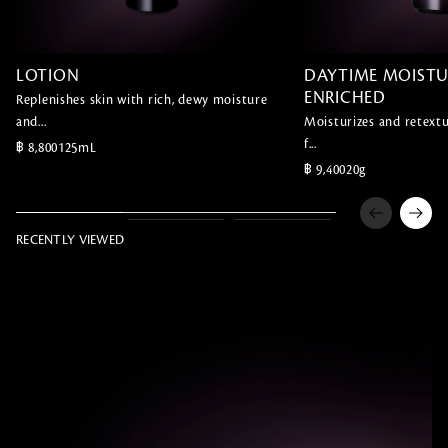
LOTION
DAYTIME MOISTU
ENRICHED
Replenishes skin with rich, dewy moisture
and...
Moisturizes and retextu
f...
฿ 8,800
125mL
฿ 9,400
20g
RECENTLY VIEWED