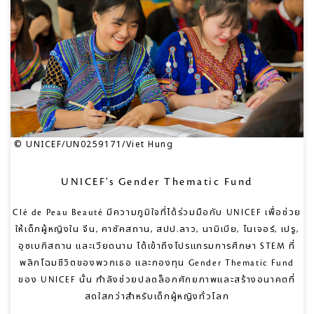
© UNICEF/UN0259171/Viet Hung
UNICEF's Gender Thematic Fund
Clé de Peau Beauté มีความภูมิใจที่ได้ร่วมมือกับ UNICEF เพื่อช่วย
ให้เด็กผู้หญิงใน จีน, คาซัคสถาน, สปป.ลาว, นามิเบีย, ไนเจอร์, เปรู,
อุซเบกิสถาน และเวียดนาม ได้เข้าถึงโปรแกรมการศึกษา STEM ที่
พลิกโฉมชีวิตของพวกเธอ และกองทุน Gender Thematic Fund
ของ UNICEF นั้น กำลังช่วยปลดล็อกศักยภาพและสร้างอนาคตที่
สดใสกว่าสำหรับเด็กผู้หญิงทั่วโลก